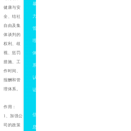
暴
健康与安
力
全、结社
自由及集
管
体谈判的
理
权利、歧
视、惩罚
体
措施、工
系
作时间、
认
报酬和管
理体系。
证
ISO27001
作用：
信
1、加强公
司的政策
息