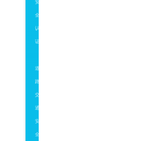
安
全
认
证
ISO39001
道
路
交
通
安
全