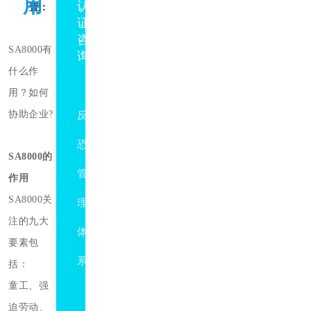
用
认
置：
证
咨
体系
咨
SA8000有
询
询
什么作
DB5117/T56
用？如何
协助企业?
反
恐
SA8000的
管
作用
SA8000关
理
注的九大
体
要素包
系
括：
童工、强
防
迫劳动、