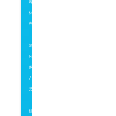
境
标
志
节
能
环
保
产
品
有
机