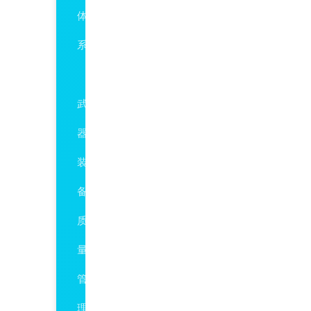
体
系
GJB9001C
武
器
装
备
质
量
管
理