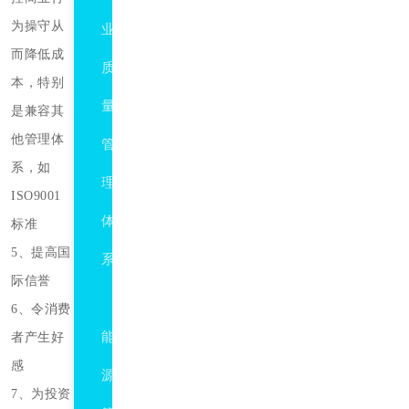
为操守从
业
而降低成
质
本，特别
量
是兼容其
他管理体
管
系，如
理
ISO9001
体
标准
5、提高国
系
际信誉
ISO50001
6、令消费
能
者产生好
感
源
7、为投资