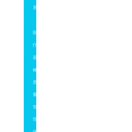
系
ISO13485
医
疗
器
械
质
量
管
理
体