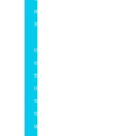
体
系
SA8000
社
会
责
任
管
理
体