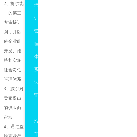
2、提供统
培
一的第三
训
方审核计
管
划，并以
使企业能
理
开发、维
体
持和实施
系
社会责任
管理体系
认
3、减少对
证
卖家提出
的供应商
IATF16949
审核
汽
4、通过监
车
控商业行