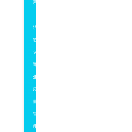
系
TS22163
轨
道
交
通
业
质
量
管
理