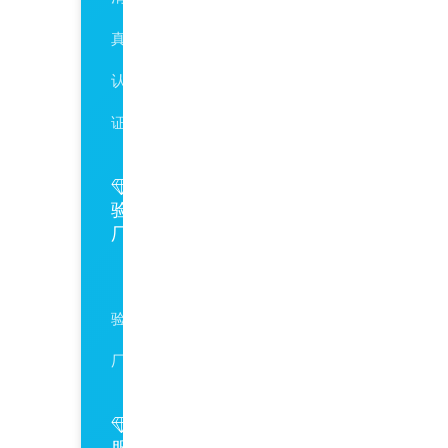
真
认
证
验
厂
SA8000
验
厂
服