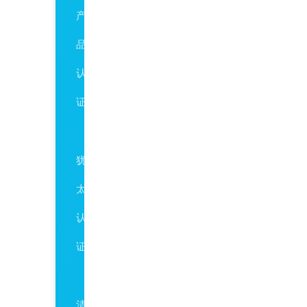
产
品
认
证
Kosher
犹
太
认
证
Halal
清