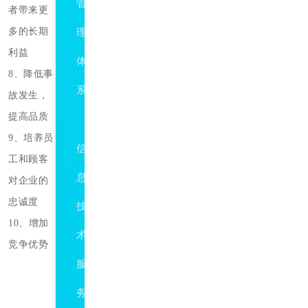
管
者带来更
多的长期
理
利益
体
8、降低事
系
故发生，
提高品质
ISO20000
9、培养员
信
工和顾客
息
对企业的
忠诚度
技
10、增加
术
竞争优势
服
务