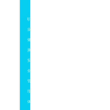
ISO45001
职
业
健
康
安
全
管
理
体