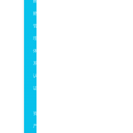
贿
赂
管
理
体
系
认
证
ISO55001
资
产