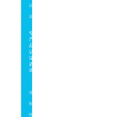
认
证
产
品
认
证
咨
询
CCC
强
制
性