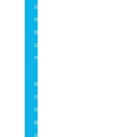
业
等
级
证
书
AAA
资
信
等
级
证