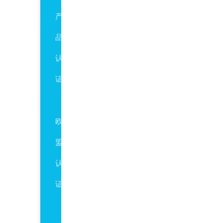
产
品
认
证
CE
欧
盟
认
证
环