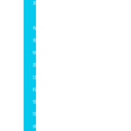
系
QC080000
有
害
物
质
过
程
管
理
体