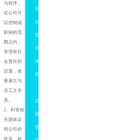
与程序，
安
在公司可
全
以控制或
影响的范
管
围之内，
理
管理有社
体
会责任的
议题，改
系
善雇主与
ISO9001
员工之关
系。
质
2、利害相
量
关团体证
管
明公司的
政策、程