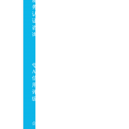
务
认
证
咨
询
GB/T27922
AAA
信
用
评
级
AAA
企