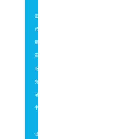
AAA
重
质
量
重
服
务
证
书
AAA
诚