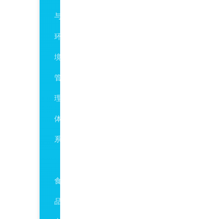
与
环
境
管
理
体
系
ISO22000/HACCP
食
品