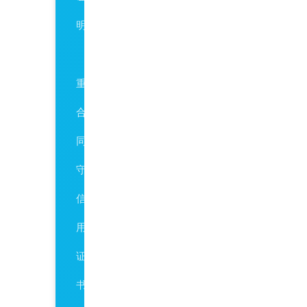
明
AAA
重
合
同
守
信
用
证
书