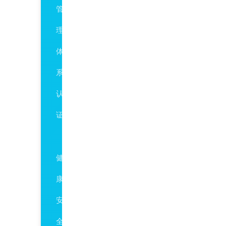
管
理
体
系
认
证
HSE
健
康、
安
全