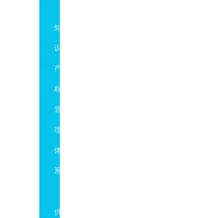
GBT29490
知
识
产
权
管
理
体
系
ISO28001
供