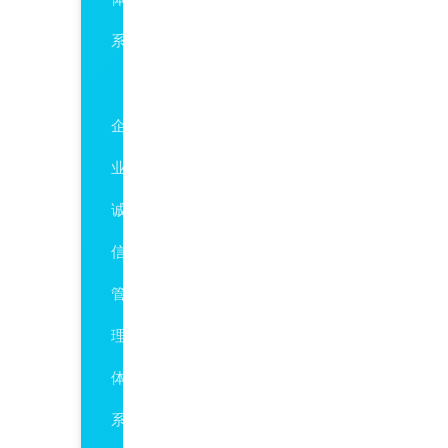
系
GBT31950
企
业
诚
信
管
理
体
系