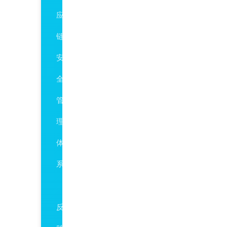
应
链
安
全
管
理
体
系
ISO37001
反