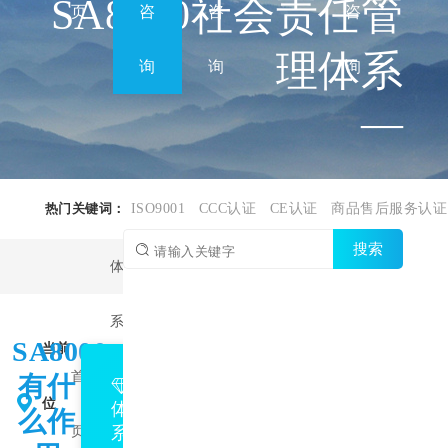
SA8000社会责任管
页
咨
咨
咨
理体系
询
询
询
—
热门关键词：
ISO9001
CCC认证
CE认证
商品售后服务认证
搜索
体
系
SA8000
SA8000
当前
首
认
社会责
有什
位
体
么作
系
页
证
任管理