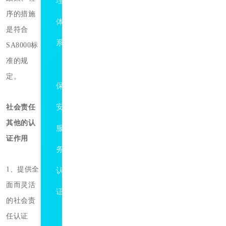
理
序的措施
体
是符合
系
SA8000标
准的规
GAT594
定。
保
安
社会责任
其他的认
服
证作用
务
1、提供全
认
面而灵活
证
的社会责
ISO10015
任认证