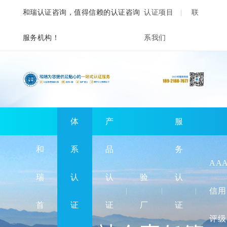
和瑞认证咨询，值得信赖的认证咨询
认证项目
联
服务机构！
系我们
体
产
服
和
系
品
务
AA
瑞
认
认
验
认
信用
首
证
证
厂
证
评级