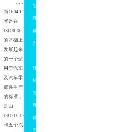
……
管
而
16949
理
就是在
ISO9000
体
的基础上
系
发展起来
ISO14001
的一个适
用于汽车
环
及汽车零
境
部件生产
管
的标准，
理
是由
ISO/TC176
体
和五个汽
系