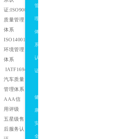
管
证
:ISO9001
理
质量管理
体系
体
ISO14001
系
环境管理
认
体系
IATF16949
证
汽车质量
HSE
管理体系
健
AAA信
用评级
康、
五星级售
安
后服务认
全
证