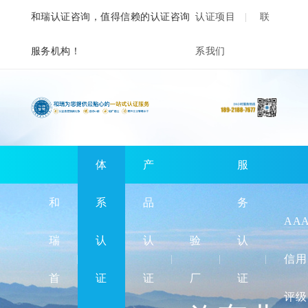
和瑞认证咨询，值得信赖的认证咨询
认证项目
联
服务机构！
系我们
体
产
服
和
系
品
务
AA
瑞
认
认
验
认
信用
首
证
证
厂
证
评级