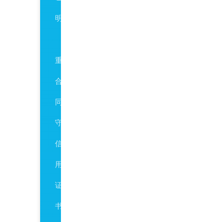
明
AAA
重
合
同
守
信
用
证
书