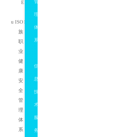
管
EMS
理
u ISO18000
体
族：
系
职
业
ISO20000
健
信
康
息
安
全
技
管
术
理
服
体
系 OHSMS
务