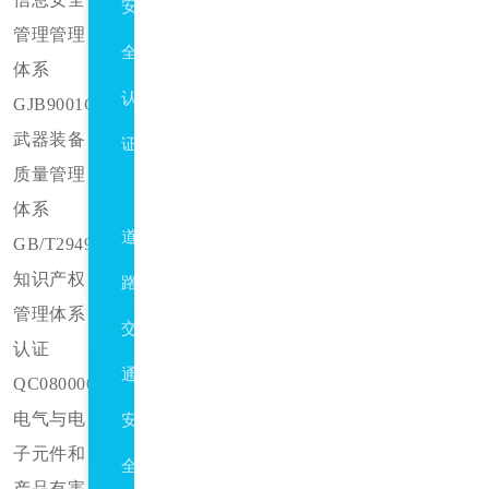
安
管理管理
全
体系
认
GJB9001C
武器装备
证
质量管理
ISO39001
体系
道
GB/T29490
知识产权
路
管理体系
交
认证
通
QC080000
电气与电
安
子元件和
全
产品有害