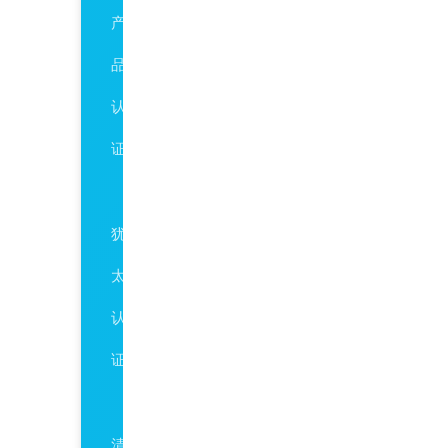
产
品
认
证
Kosher
犹
太
认
证
Halal
清