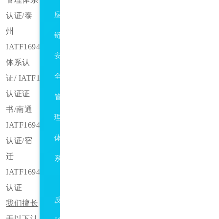
应
认证
/泰
州
链
IATF16949
安
体系认
全
证
/ IATF16949:2016
认证证
管
书
/南通
理
IATF16949
体
认证
/宿
迁
系
IATF16949
ISO37001
认证
反
我们擅长
于以下认