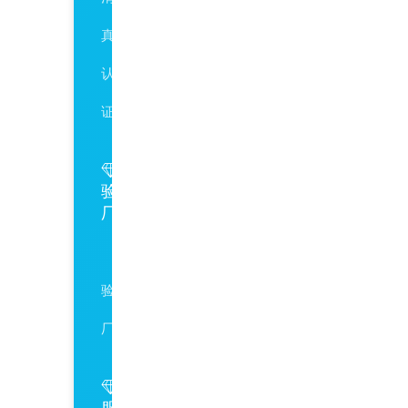
真
认
证
验
厂
SA8000
验
厂
服