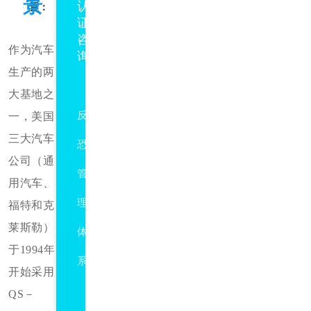
景
认
置：
证
咨
系
咨
作为汽车
询
询
生产的两
DB5117/T56
大基地之
反
一，美国
三大汽车
恐
公司（通
管
用汽车、
理
福特和克
莱斯勒）
体
于
1994年
系
开始采用
防
QS－