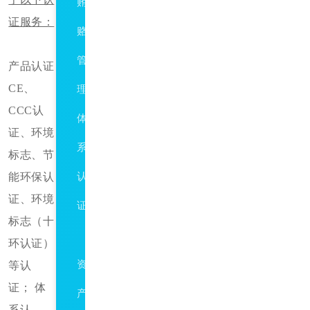
贿
证服务：
赂
管
产品认证
CE、
理
CCC认
体
证、环境
系
标志、节
能环保认
认
证、环境
证
标志（十
ISO55001
环认证）
资
等认
证；
体
产
系认