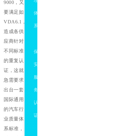
理
9000，又
要满足如
体
VDA6.1，
系
造成各供
GAT594
应商针对
不同标准
保
的重复认
安
证，这就
服
急需要求
出台一套
务
国际通用
认
的汽车行
证
业质量体
系标准，
ISO10015