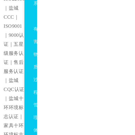
系
｜盐城
QC080000
CCC｜
ISO9001
有
｜9000认
害
证｜五星
级服务认
物
证｜售后
质
服务认证
过
｜盐城
CQC认证
程
｜盐城十
管
环环境标
志认证｜
理
家具十环
体
环境标志