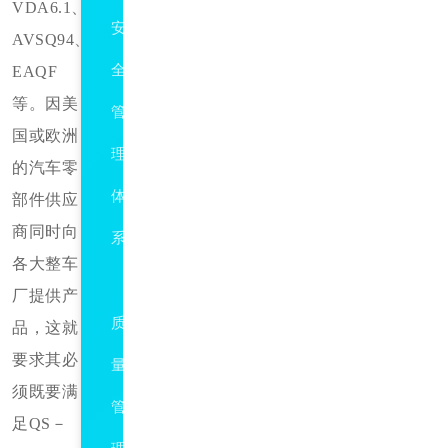
VDA6.1、
安
AVSQ94、
全
EAQF
等。因美
管
国或欧洲
理
的汽车零
体
部件供应
商同时向
系
各大整车
ISO9001
厂提供产
质
品，这就
要求其必
量
须既要满
管
足QS－