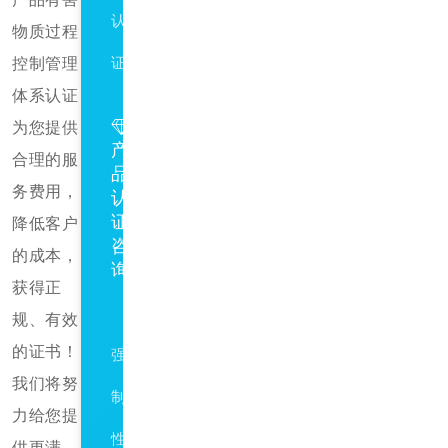
认
物质过程
控制管理
证
体系认证
为您提供
产
合理的服
品
务费用，
认
证
降低客户
咨
的成本，
询
获得正
CCC
规、有效
的证书！
强
我们将努
制
力给您提
性
供更满