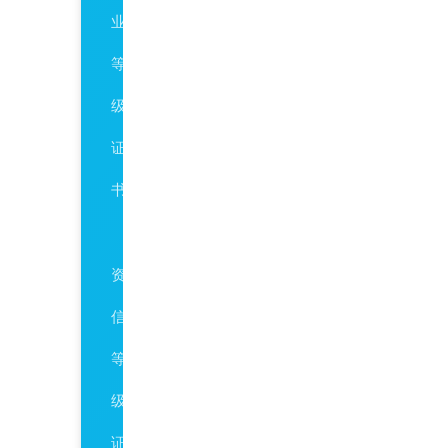
业
等
级
证
书
AAA
资
信
等
级
证