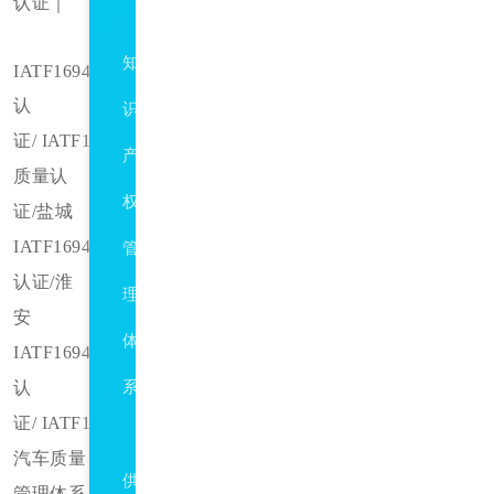
认证｜
GBT29490
知
IATF16949
认
识
证
/ IATF16949
产
质量认
权
证
/盐城
IATF16949
管
认证
/淮
理
安
体
IATF16949
认
系
证
/ IATF16949
ISO28001
汽车质量
供
管理体系