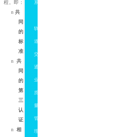
程。即：
系
n
共
TS22163
同
轨
的
标
道
准
交
n
共
通
同
业
的
第
质
三
量
认
管
证
n
相
理