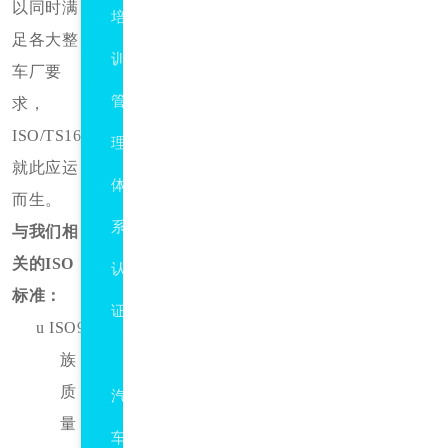
以同时满
培
足各大整
训
车厂要
管
求，
ISO/TS16949
理
就此应运
体
而生。
系
与我们相
关的
ISO
认
标准：
证
u ISO9000
IATF16949
族：
质
汽
量
车