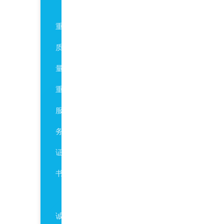
AAA
重
质
量
重
服
务
证
书
AAA
诚