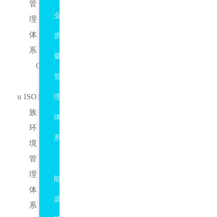
管
业
理
体
质
系
量
QMS
管
u ISO14000
理
族：
体
环
系
境
管
ISO50001
理
能
体
源
系