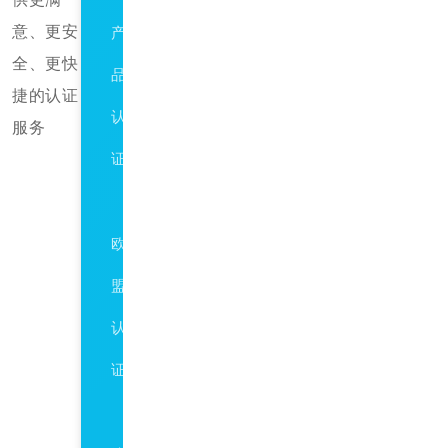
意、更安
产
全、更快
品
捷的认证
认
服务
证
CE
欧
盟
认
证
环