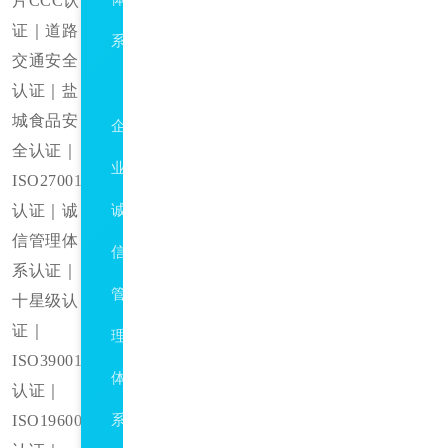
片CCC认
证｜道路
系
交通安全
GBT31950
认证｜盐
城食品安
企
全认证｜
业
ISO27001
认证｜诚
诚
信管理体
信
系认证｜
管
十星级认
证｜
理
ISO39001
体
认证｜
ISO196001
系