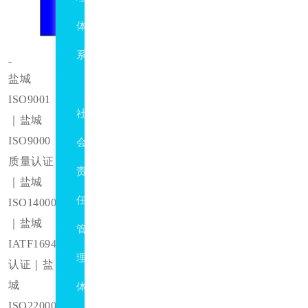
体
系
盐城
SA8000
ISO9001
社
｜盐城
ISO9000
会
质量认证
责
｜盐城
任
ISO140001
｜盐城
管
IATF16949
理
认证｜盐
城
体
ISO22000