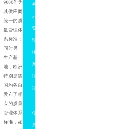
9000作为
暴
其供应商
力
统一的质
管
量管理体
系标准；
理
同时另一
体
生产基
系
地，欧洲
特别是德
认
国均各自
证
发布了相
ISO27001
应的质量
管理体系
信
标准，如
息