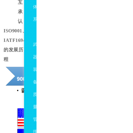
互
体
承
系
认
ISO9001、
GJB9001C
IATF16949
武
的发展历
器
程
装
备
质
量
管
理