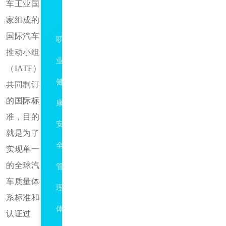
车工业国
ISO45001
家组成的
国际汽车
职
推动小组
业
（IATF）
健
共同制订
的国际标
康
准，目的
安
就是为了
全
实现单一
的全球汽
管
车质量体
理
系标准和
体
认证过