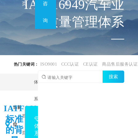
IATF16949汽车业
页
咨
咨
咨
质量管理体系
询
询
询
—
热门关键词：
ISO9001
CCC认证
CE认证
商品售后服务认证
搜索
体
系
IATF16949
IATF16949
当前
首
认
汽车业质
标准
位
体
的背
系
页
证
量管理体