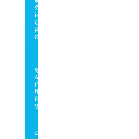
务
认
证
咨
询
GB/T27922
AAA
信
用
评
级
AAA
企