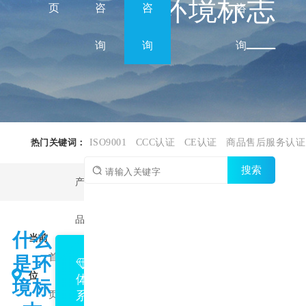
环境标志
页
咨
咨
咨
—
询
询
询
热门关键词：
ISO9001
CCC认证
CE认证
商品售后服务认证
搜索
产
品
环
什么
当前
首
认
境
是环
位
体
境标
系
页
证
标