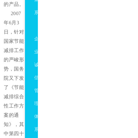
的产品。
系
2007
年6月3
GBT31950
日，针对
企
国家节能
减排工作
业
的严峻形
诚
势，国务
信
院又下发
了《节能
管
减排综合
理
性工作方
案的通
体
知》，其
系
中第四十