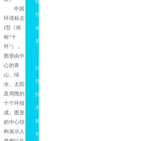
管
中国
理
环境标志
I
型（俗
体
称
“十
系
环”），
ISO20000
图形由中
心的青
信
山、绿
息
水、太阳
及周围的
技
十个环组
术
成。图形
服
的中心结
构表示人
务
类赖以生