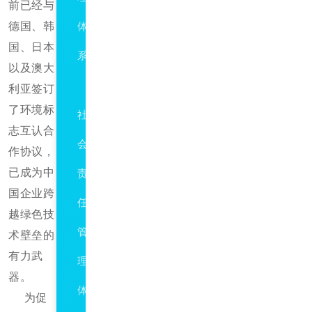
前已经与
德国、韩
体
国、日本
系
以及澳大
SA8000
利亚签订
了环境标
社
志互认合
会
作协议，
已成为中
责
国企业跨
任
越绿色技
管
术壁垒的
有力武
理
器。
体
为促