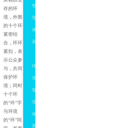
管
存的环
境，外围
理
的十个环
体
紧密结
系
合，环环
紧扣，表
ISO14001
示公众参
环
与，共同
保护环
境
境；同时
管
十个环
理
的“环”字
与环境
体
的“环”同
系