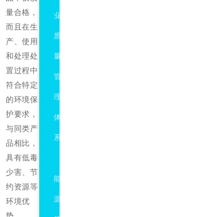
量合格，
业
而且在生
质
产、使用
和处理处
量
置过程中
管
符合特定
理
的环境保
护要求，
体
与同类产
系
品相比，
具有低毒
ISO50001
少害、节
能
约资源等
源
环境优
势。