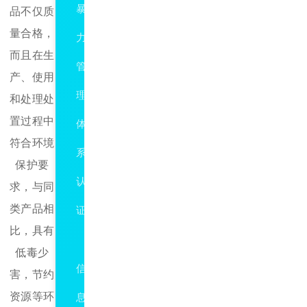
暴
品不仅质
量合格，
力
而且在生
管
产、使用
理
和处理处
置过程中
体
符合环境
系
保护要
认
求，与同
类产品相
证
比，具有
ISO27001
低毒少
信
害，节约
资源等环
息