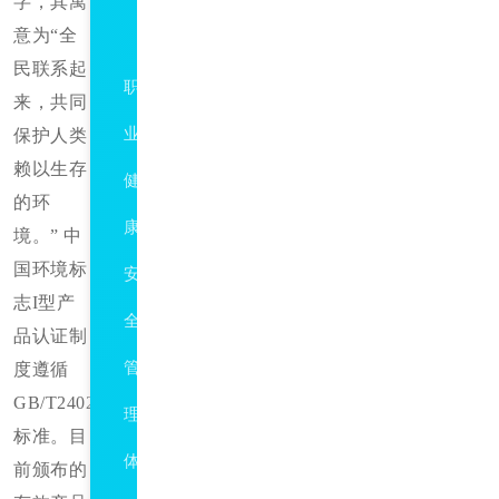
字，其寓
意为“全
ISO45001
民联系起
职
来，共同
业
保护人类
赖以生存
健
的环
康
境。” 中
国环境标
安
志I型产
全
品认证制
管
度遵循
GB/T24024:2001 idt ISO14024:1999
理
标准。目
体
前颁布的