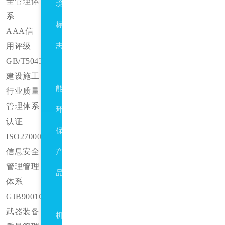
全管理体
境
系
标
AAA信
用评级
志
GB/T50430
节
建设施工
能
行业质量
管理体系
环
认证
保
ISO27000
信息安全
产
管理管理
品
体系
有
GJB9001C
武器装备
机