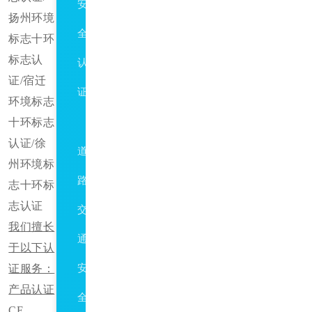
安
扬州环境
全
标志十环
标志认
认
证/宿迁
证
环境标志
十环标志
ISO39001
认证/徐
道
州环境标
路
志十环标
志认证
交
我们擅长
通
于以下认
证服务：
安
产品认证
全
CE、