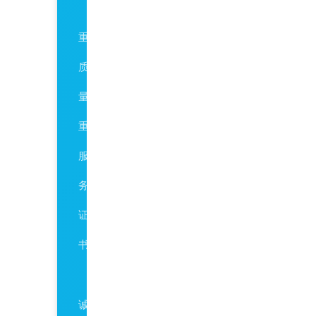
AAA
重
质
量
重
服
务
证
书
AAA
诚