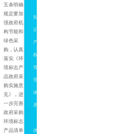
五条明确
GBT29490
规定要加
知
强政府机
识
构节能和
绿色采
产
购，认真
权
落实《环
境标志产
管
品政府采
理
购实施意
体
见》，进
一步完善
系
政府采购
ISO28001
环境标志
产品清单
供