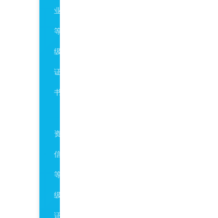
业
等
级
证
书
AAA
资
信
等
级
证