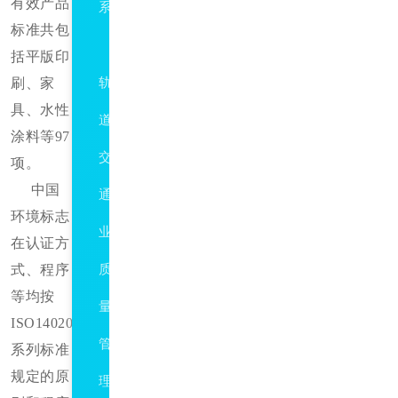
有效产品
系
标准共包
TS22163
括平版印
刷、家
轨
具、水性
道
涂料等97
交
项。
中国
通
环境标志
业
在认证方
式、程序
质
等均按
量
ISO14020
管
系列标准
规定的原
理