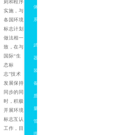
则和程序
体
实施，与
各国环境
系
标志计划
GJB9001C
做法相一
武
致，在与
国际“生
器
态标
装
志”技术
发展保持
备
同步的同
质
时，积极
量
开展环境
标志互认
管
工作，目
理