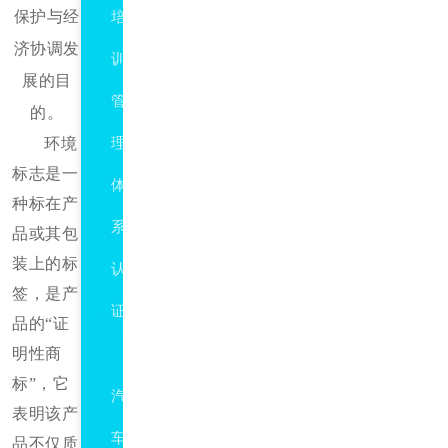
保护与经
培
济协调发
训
展的目
管
的。
环境
理
标志是一
体
种标在产
系
品或其包
装上的标
认
签，是产
证
品的
“证
明性商
IATF16949
标”，它
汽
表明该产
车
品不仅质