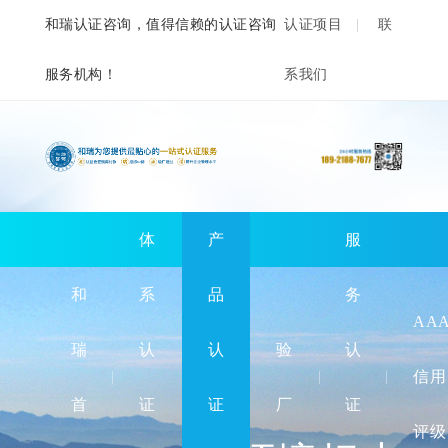
和瑞认证咨询，值得信赖的认证咨询
认证项目
联
服务机构！
系我们
体
产
服
和
系
品
务
AA
瑞
认
认
验
认
信用
首
证
证
厂
证
评级