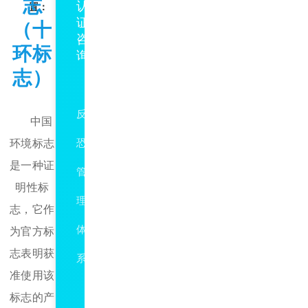
志
认
置：
证
（十
咨
志
咨
环标
询
询
志）
DB5117/T56
反
中国
环境标志
恐
是一种证
管
明性标
理
志，它作
体
为官方标
志表明获
系
准使用该
防
标志的产