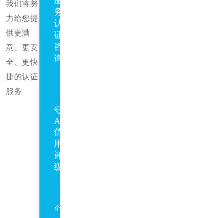
我们将努
务
力给您提
认
供更满
证
咨
意、更安
询
全、更快
捷的认证
GB/T27922
服务
AAA
信
用
评
级
AAA
企