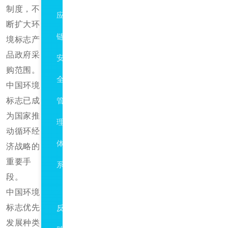
制度，不
应
断扩大环
链
境标志产
品政府采
安
购范围。
全
中国环境
标志已成
管
为国家推
理
动循环经
体
济战略的
重要手
系
段。
ISO37001
中国环境
标志优先
反
发展种类