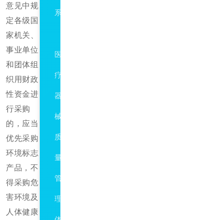
意见中规
系
定各级国
ISO13485
家机关、
事业单位
医
和团体组
疗
织用财政
性资金进
器
行采购
械
的，应当
质
优先采购
环境标志
量
产品，不
管
得采购危
害环境及
理
人体健康
体