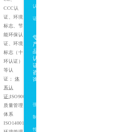
认
CCC认
证、环境
证
标志、节
能环保认
证、环境
产
品
标志（十
认
环认证）
证
等认
咨
证；
体
询
系认
CCC
证
:
ISO9001
强
质量管理
体系
制
ISO14001
性
环境管理