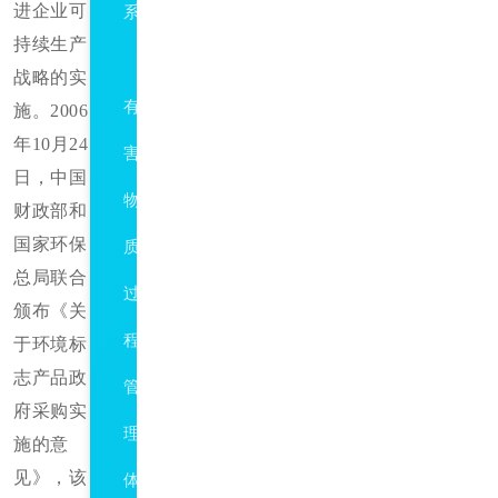
进企业可
系
持续生产
QC080000
战略的实
有
施。
2006
年10月24
害
日，中国
物
财政部和
国家环保
质
总局联合
过
颁布《关
程
于环境标
志产品政
管
府采购实
理
施的意
见》，该
体