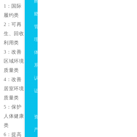
贿
1：国际
赂
履约类
2：可再
管
生、回收
理
利用类
3：改善
体
区域环境
系
质量类
认
4：改善
居室环境
证
质量类
ISO55001
5：保护
人体健康
资
类
产
6：提高