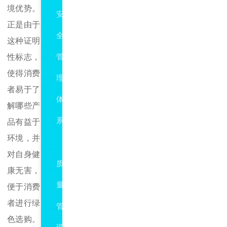
境优势。
安
正是由于
全
这种证明
性标志，
管
使得消费
理
者易于了
体
解哪些产
系
品有益于
环境，并
ISO9001
对自身健
质
康无害，
量
便于消费
者进行绿
管
色选购。