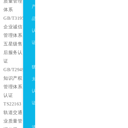
质量管理
产
体系
GB/T31950
品
企业诚信
认
管理体系
证
五星级售
后服务认
Kosher
证
犹
GB/T29490
知识产权
太
管理体系
认
认证
证
TS22163
轨道交通
Halal
业
质量管
清