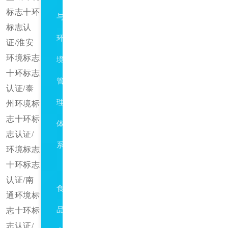
标志十环
与
标志认
环
证/淮安
环境标志
境
十环标志
管
认证/泰
理
州环境标
志十环标
体
志认证/
系
环境标志
十环标志
ISO22000/HACCP
认证/南
食
通环境标
品
志十环标
志认证/