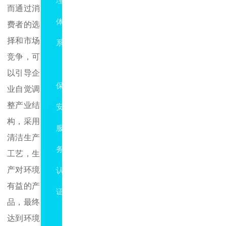
理
而通过消
体
费者的选
择和市场
系
竞争，可
GAT594
以引导企
保
业自觉调
整产业结
安
构，采用
服
清洁生产
务
工艺，生
产对环境
认
有益的产
证
品，最终
ISO10015
达到环境