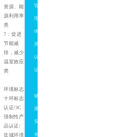
管
资源、能
源利用率
理
类
体
7：促进
节能减
系
排，减少
认
温室效应
证
类
HSE
环境标志
健
十环标志
认证/3C
康、
强制性产
安
品认证/
全
盐城环境