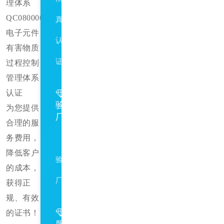
理体系
QC080000
真
电子元件
认
有害物质
证
过程控制
管理体系
认证
验
为您提供
厂
合理的服
务费用，
SA8000
降低客户
验
的成本，
厂
获得正
规、有效
的证书！
服