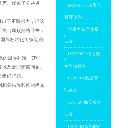
贫穷、侵蚀了公共资
DB5117/T56反恐
管理体系
做出了不懈努力，但这
防暴力管理体系
组织与腐败贿赂斗争，
SO国际标准化组织近期
认证
ISO27001信息安
理体系的国际标准，其中，
全管理体系
控以及处理贿赂问题。
表组织行贿。
ISO9001质量管
列相关措施和控制措施
理体系
GAT594保安服务
认证
ISO10015培训管