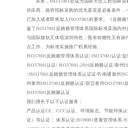
未来，
ISO37001会成为国际大型工程招
供应商、政府招标采购的优先甚至是必备条件，
已加入或者即将加入ISO37001的要求。《反贿
鉴了
ISO37001反贿赂管理体系国际标准及国内
与国际接轨又体现深圳特色，既有前瞻性又有操
点工作，为标准实施推广积累经验
ISO37001反贿赂管理体系认证/ ISO37001认证/盐城
ISO37001
认证
/ ISO37001-2016反贿赂认证/泰州
/ ISO37001反贿赂管理体系认证
证书
/南通泰州IS
州泰州ISO37001反贿赂
认证
/宿迁泰州ISO3700
ISO37001反贿赂
认证
我们擅长于以下认证服务：
产品认证
CE、CCC认证、环境标志、节能环保
证）等认证；
体系认证
:
ISO9001质量管理体系 I