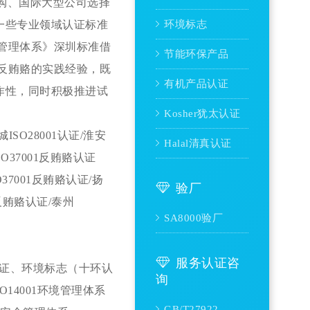
标采购、国际大型公司选择
一些专业领域认证标准
环境标志
赂管理体系》深圳标准
借
节能环保产品
外反贿赂的实践经验，既
有机产品认证
作性，同时积极推进试
Kosher犹太认证
ISO28001
认证
/淮安
Halal清真认证
ISO37001反贿赂
认证
O37001反贿赂
认证
/扬
验厂
1反贿赂
认证
/泰州
SA8000验厂
服务认证咨
认证、环境标志（十环认
询
SO14001环境管理体系
GB/T27922