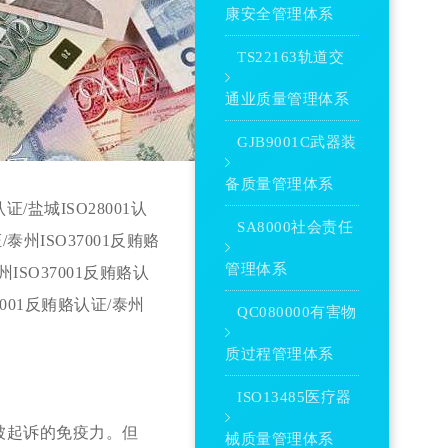
康安全管理体系
TS22163轨道交
通业质量管理体系
GJB9001C武器装
备质量管理体系
证/盐城ISO28001
认
SA8000社会责任
认证/泰州ISO37001反贿赂
管理体系
州ISO37001反贿赂
认
7001反贿赂
认证
/泰州
QC080000有害物
质过程管理体系
ISO13485医疗器
被起诉的免疫力。但
械质量管理体系