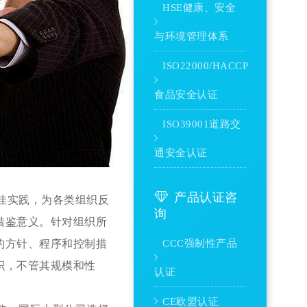
HSE健康、安全
与环境管理体系
ISO22000/HACCP
食品安全认证
ISO39001道路交
通安全认证
产品认证咨
最佳实践，为各类组织反
询
借鉴意义。针对组织所
的方针、程序和控制措
CCC强制性产品
织，不管其规模和性
认证
CE欧盟认证