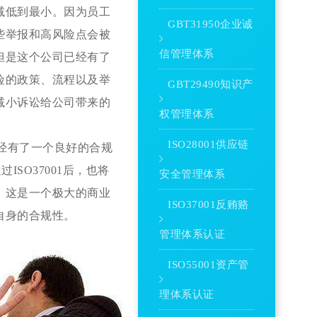
减低到最小。因为员工
GBT31950企业诚
些举报和高风险点会被
信管理体系
但是这个公司已经有了
险的政策、流程以及举
GBT29490知识产
减小诉讼给公司带来的
权管理体系
ISO28001供应链
司已经有了一个良好的合规
SO37001后，也将
安全管理体系
。这是一个极大的商业
ISO37001反贿赂
自身的合规性。
管理体系认证
ISO55001资产管
理体系认证