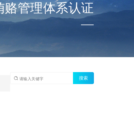
1反贿赂管理体系认证
—
搜索