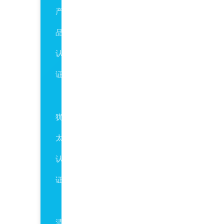
产
品
认
证
Kosher
犹
太
认
证
Halal
清