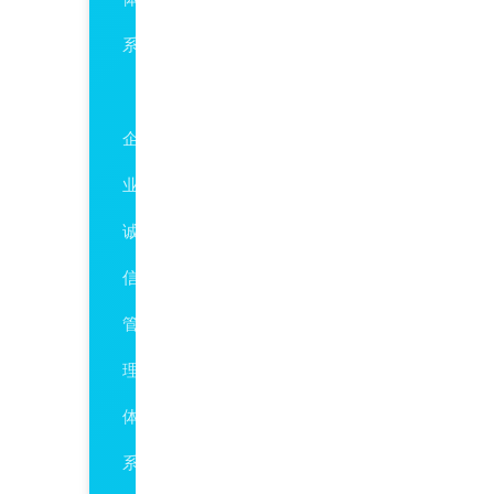
系
GBT31950
企
业
诚
信
管
理
体
系