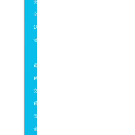
安
全
认
证
ISO39001
道
路
交
通
安
全