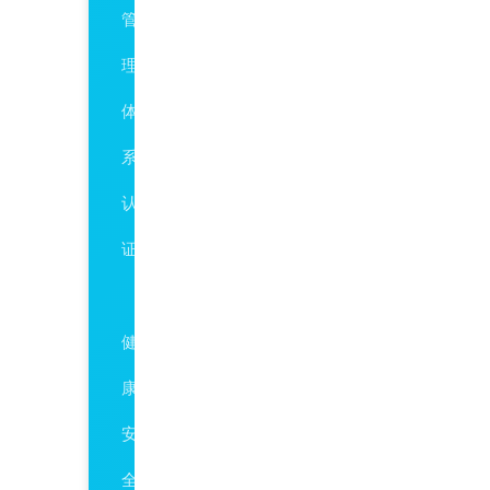
管
理
体
系
认
证
HSE
健
康、
安
全