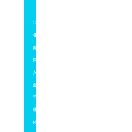
ISO45001
职
业
健
康
安
全
管
理
体