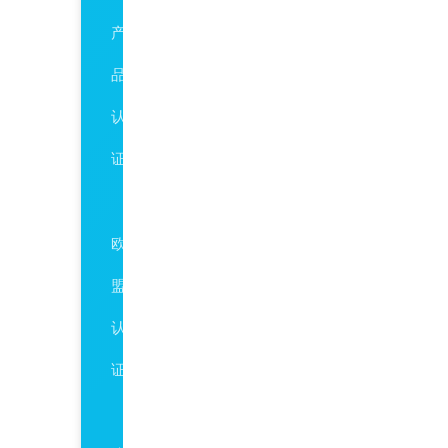
产
品
认
证
CE
欧
盟
认
证
环