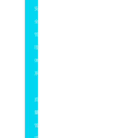
安
全
管
理
体
系
ISO9001
质
量
管