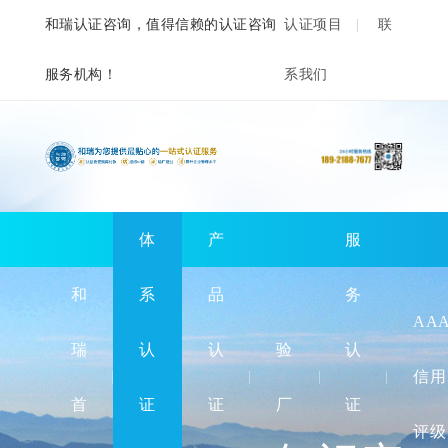
和瑞认证咨询，值得信赖的认证咨询
认证项目
联
服务机构！
系我们
体
产
服
和
系
品
务
AA
瑞
认
认
验
认
信用
首
证
证
厂
证
评级