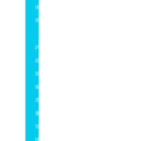
体
系
GJB9001C
武
器
装
备
质
量
管
理