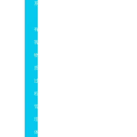
系
QC080000
有
害
物
质
过
程
管
理
体