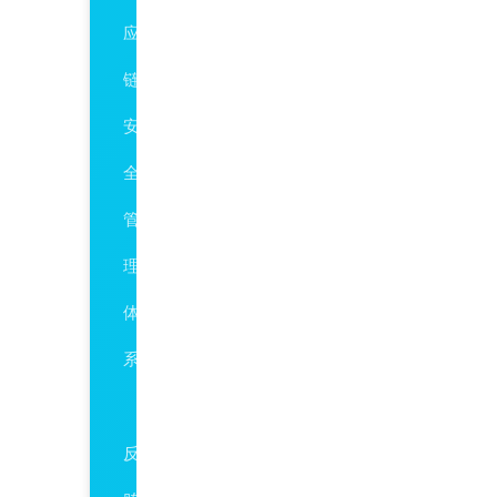
应
链
安
全
管
理
体
系
ISO37001
反