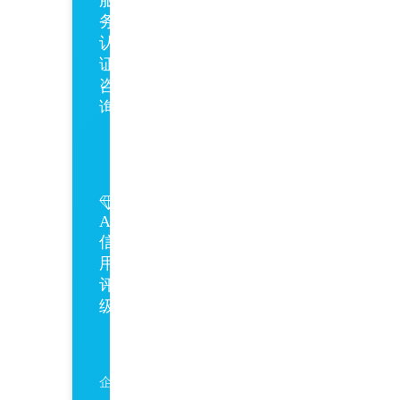
务
认
证
咨
询
GB/T27922
AAA
信
用
评
级
AAA
企