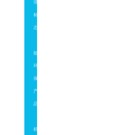
境
标
志
节
能
环
保
产
品
有
机