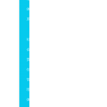
体
系
SA8000
社
会
责
任
管
理
体