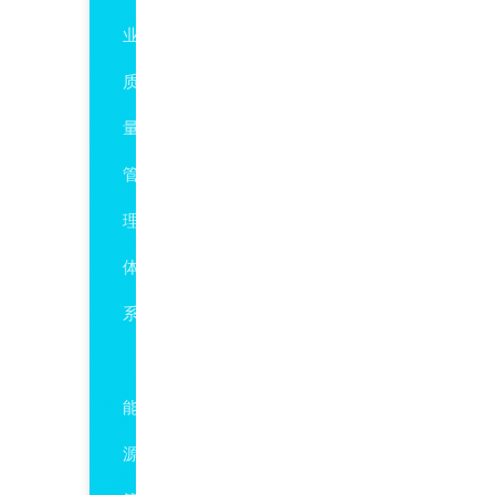
业
质
量
管
理
体
系
ISO50001
能
源