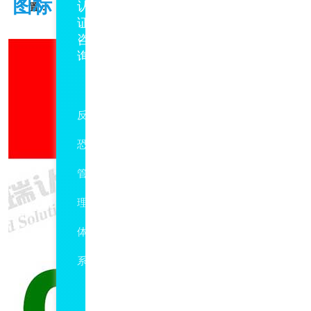
图标
认
置：
管理体系
证
咨
咨
询
询
DB5117/T56
反
恐
管
理
体
系
防