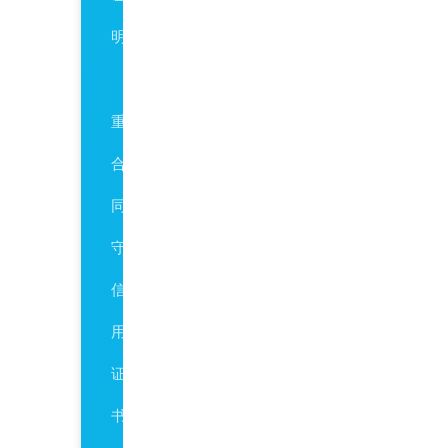
明
AAA
重
合
同
守
信
用
证
书