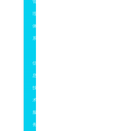
管
理
体
系
ISO20000
信
息
技
术
服
务