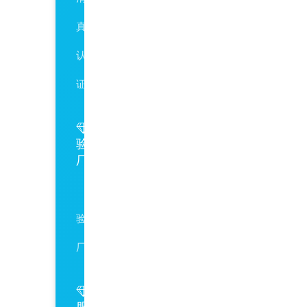
真
认
证
验
厂
SA8000
验
厂
服