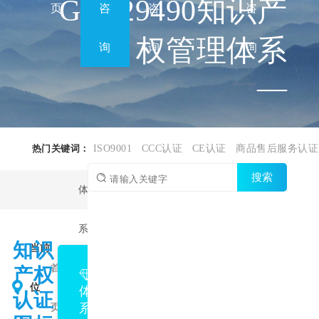
GBT29490知识产
页
咨
咨
咨
权管理体系
询
询
询
—
热门关键词：
ISO9001
CCC认证
CE认证
商品售后服务认证
搜索
体
系
知识
当前
GBT29490
首
认
产权
位
知识产权
体
认证
系
页
证