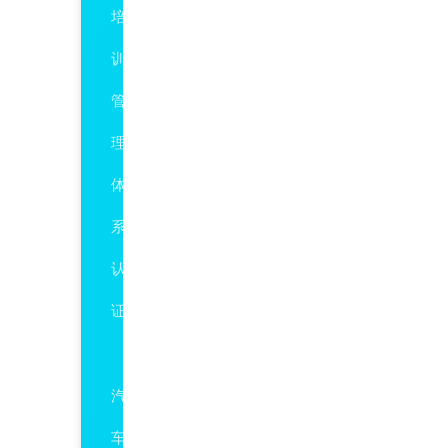
培
训
管
理
体
系
认
证
IATF16949
汽
车