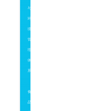
与
环
境
管
理
体
系
ISO22000/HACCP
食
品