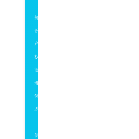
GBT29490
知
识
产
权
管
理
体
系
ISO28001
供