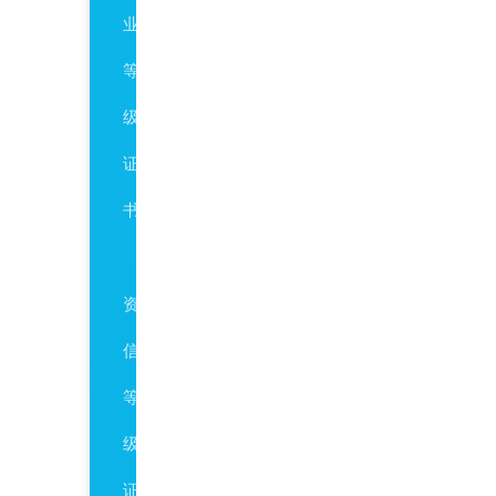
业
等
级
证
书
AAA
资
信
等
级
证