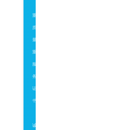
AAA
重
质
量
重
服
务
证
书
AAA
诚