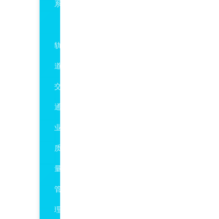
系
TS22163
轨
道
交
通
业
质
量
管
理