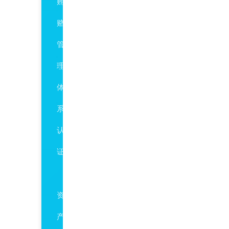
贿
赂
管
理
体
系
认
证
ISO55001
资
产