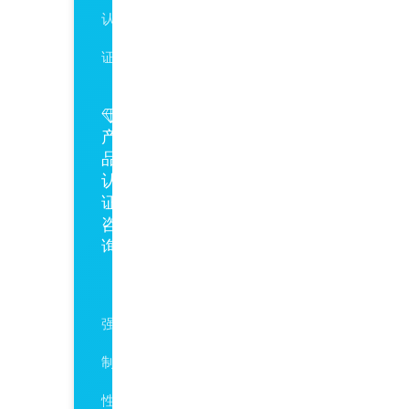
认
证
产
品
认
证
咨
询
CCC
强
制
性