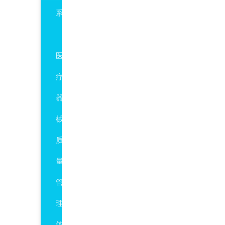
系
ISO13485
医
疗
器
械
质
量
管
理
体