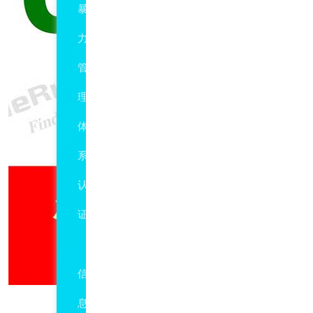
暴
力
管
理
体
系
认
证
ISO27001
信
息