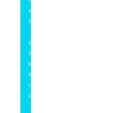
理
体
系
GAT594
保
安
服
务
认
证
ISO10015